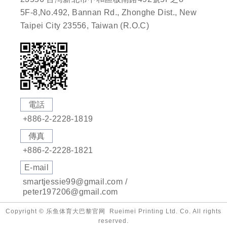
5F-8,No.492, Bannan Rd., Zhonghe Dist., New
Taipei City 23556, Taiwan (R.O.C)
電話
+886-2-2228-1819
傳真
+886-2-2228-1821
E-mail
smartjessie99@gmail.com /
peter197206@gmail.com
Copyright © 乐鱼体育大巴黎官网 Rueimei Printing Ltd. Co. All rights
reserved.
r