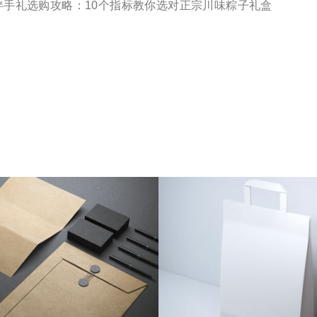
午伴手礼选购攻略：10个指标教你选对正宗川味粽子礼盒