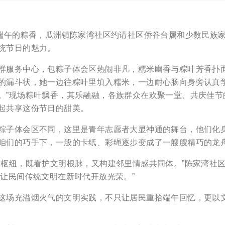
午的粽香，瓜洲镇陈家湾社区约请社区侨眷台属和少数民族家庭
统节日的魅力。
务中心，包粽子体会区热闹非凡，糯米幽香与粽叶芳香扑面而
的漏斗状，她一边往粽叶里填入糯米，一边耐心肠向身旁认真
。”现场粽叶飘香，其乐融融，各族群众在欢聚一堂、共庆佳
起共享这份节日的甜美。
体会区不同，这里是青年志愿者大显神通的舞台，他们化身“
咱们的巧手下，一般的卡纸、彩绳逐步变成了一艘艘精巧的龙
纽，既看护文明根脉，又构建邻里情感共同体。”陈家湾社区党
，让民间传统文明在新时代开放光荣。”
场充溢烟火气的文明实践，不只让居民重拾端午回忆，更以文