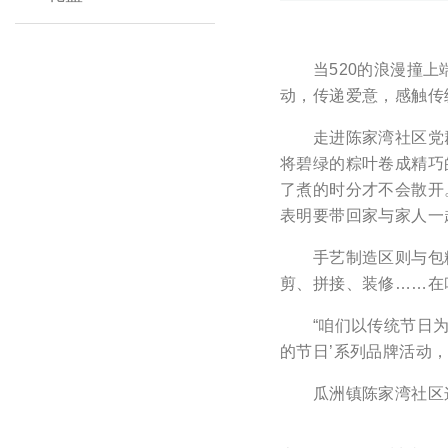
当520的浪漫撞上端
动，传递爱意，感触传
走进陈家湾社区党群服
将碧绿的粽叶卷成精巧
了煮的时分才不会散开
表明要带回家与家人一
手艺制造区则与包粽子
剪、拼接、装修……在
“咱们以传统节日为枢
的节日’系列品牌活动
瓜洲镇陈家湾社区这