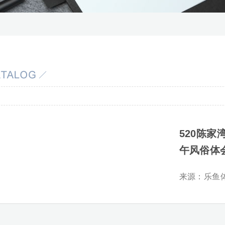
520陈家
午风俗体
来源：
乐鱼