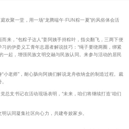
欢聚一堂，用一场“龙腾端午·FUN粽一夏”的风俗体会活
来，“包粽子达人”姜阿姨手持粽叶，指尖翻飞，三两下便
学习的伊娄义工青年志愿者解说技巧：“绳子要绕两圈，绑紧
节的一起，增强民族文明交融与民族认同。来参与活动的居民
小老师”，耐心肠向阿姨们解说龙舟收纳盒的制造过程。裁
舟。
总支书记在活动现场表明，“未来，咱们将继续打造‘咱们
明认同凝集社区向心力，共建夸姣家乡。